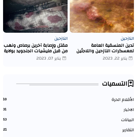
النازحين
النازحين
تدين المنسقية العامة
مقتل وإصابة آخرين برصاص ونهب
لمعسكرات النازحين واللاجئين
من قبل مليشيات الجنجويد بولاية
قتل النازحة/ نوال إسماعيل
شمال دارفور كبكابية.
يناير 22, 2023
يناير 07, 2023
يعقوب يوسف عبد الله
التسميات
الأقلام الحرة
10
الاخبار
31
البيانات
53
التقارير
21