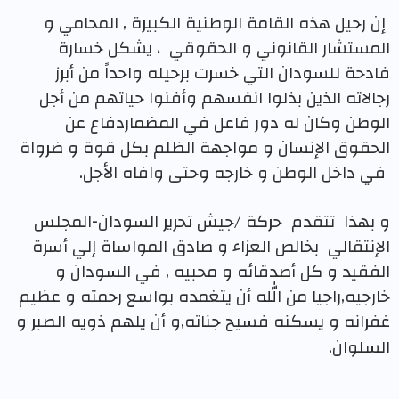
إن رحيل هذه القامة الوطنية الكبيرة , المحامي و
المستشار القانوني و الحقوقي
، يشكل خسارة
فادحة للسودان التي خسرت برحيله واحداً من أبرز
رجالاته الذين بذلوا انفسهم وأفنوا حياتهم من أجل
الوطن وكان له دور فاعل في المضماردفاع عن
الحقوق الإنسان و مواجهة الظلم بكل قوة و ضرواة
في داخل الوطن و خارجه وحتى وافاه الأجل.
و بهذا
تتقدم
حركة /جيش تحرير السودان-المجلس
الإنتقالي
بخالص العزاء و صادق المواساة إلي أسرة
الفقيد و كل أصدقائه و محبيه , في السودان و
خارجيه,راجيا من الله أن يتغمده بواسع رحمته و عظيم
غفرانه و يسكنه فسيح جناته,و أن يلهم ذويه الصبر و
السلوان.