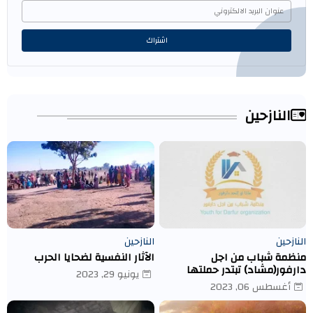
النازحين
النازحين
النازحين
منظمة شباب من اجل
الآثار النفسية لضحايا الحرب
دارفور(مشاد) تبتدر حملتها
يونيو 29, 2023
الاولى لتوزع مساعدات ماديه
أغسطس 06, 2023
بمعسكر ادري- تشاد