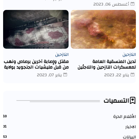
الاولى لتوزع مساعدات ماديه
أغسطس 06, 2023
بمعسكر ادري- تشاد
النازحين
النازحين
تدين المنسقية العامة
مقتل وإصابة آخرين برصاص ونهب
لمعسكرات النازحين واللاجئين
من قبل مليشيات الجنجويد بولاية
قتل النازحة/ نوال إسماعيل
شمال دارفور كبكابية.
يناير 22, 2023
يناير 07, 2023
يعقوب يوسف عبد الله
التسميات
الأقلام الحرة
10
الاخبار
31
البيانات
53