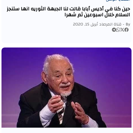
حين كنا في أديس أبابا قالت لنا الجبهة الثوريه انها ستنجز
السلام خلال اسبوعين ثم شهرا
By -
قناة المرصاد
أبريل 15, 2020