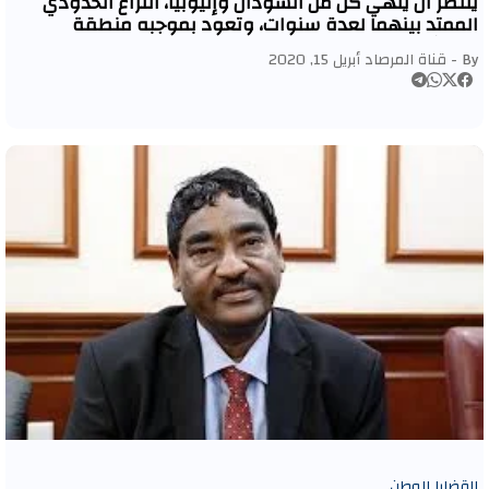
ينتظر أن ينهي كل من السودان وإثيوبيا، النزاع الحدودي
الممتد بينهما لعدة سنوات، وتعود بموجبه منطقة
«الفشقة» المتنازع عليها بين البلدين، الحضن السوداني في
By -
قناة المرصاد
أبريل 15, 2020
غضون أسبوعين.
القضايا الوطن