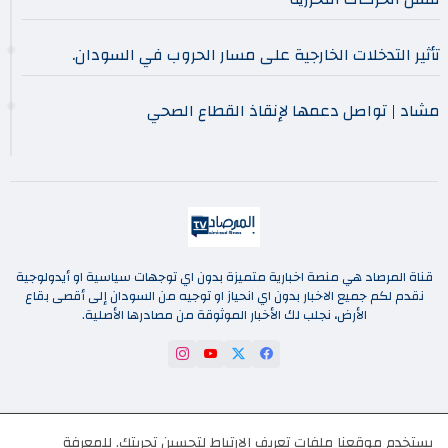
تأثير التدخلات الخارجية على مسار الحروب في السودان.
مشاد | تواصل دعمها لإنقاذ القطاع الصحي
قناة المرصاد هي منصة اخبارية متميزة بدون اي توجهات سياسية او أيدولوجية
نقدم لكم جميع الاخبار بدون اي انحياز او توجيه من السودان إلى أقصى بقاع
الأرض، نجلب لك الأخبار الموثوقة من مصادرها الأصلية.
اتصل بنا
من نحن
الصفحة غير موجودة
يستخدم موقعنا ملفات تعريف الارتباط لتحسين تجربتك.
للمعرفة