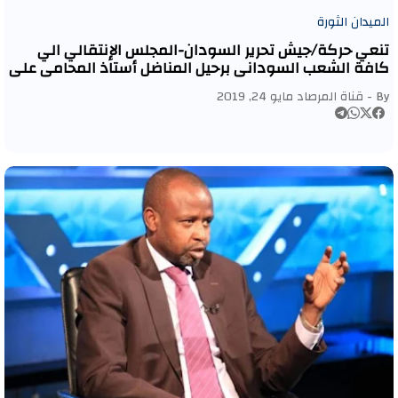
الميدان الثورة
تنعي حركة/جيش تحرير السودان-المجلس الإنتقالي الي
كافة الشعب السوداني برحيل المناضل أستاذ المحامي علي
محمود حسنين / رئيس الجبهة الوطنية العريضة
By -
قناة المرصاد
مايو 24, 2019