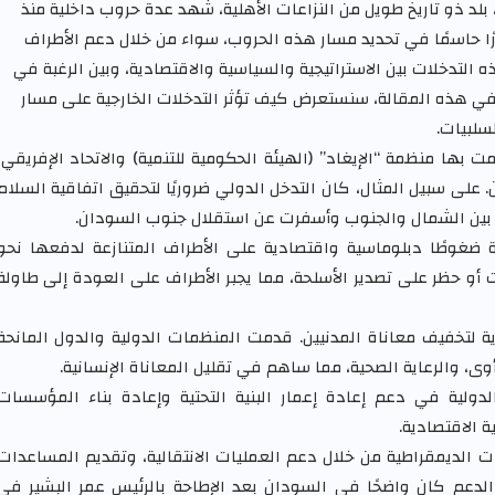
 بلد ذو تاريخ طويل من النزاعات الأهلية، شهد عدة حروب داخلية منذ
لات الخارجية دورًا حاسمًا في تحديد مسار هذه الحروب، سواء من خلال دعم الأطراف
 التدخلات بين الاستراتيجية والسياسية والاقتصادية، وبين الرغبة في
 في هذه المقالة، سنستعرض كيف تؤثر التدخلات الخارجية على مسار
سلبيات.
ها منظمة “الإيغاد” (الهيئة الحكومية للتنمية) والاتحاد الإفريقي،
لى سبيل المثال، كان التدخل الدولي ضروريًا لتحقيق اتفاقية السلام
 ضغوطًا دبلوماسية واقتصادية على الأطراف المتنازعة لدفعها نحو
 حظر على تصدير الأسلحة، مما يجبر الأطراف على العودة إلى طاولة
ية لتخفيف معاناة المدنيين. قدمت المنظمات الدولية والدول المانحة
ى، والرعاية الصحية، مما ساهم في تقليل المعاناة الإنسانية.
دولية في دعم إعادة إعمار البنية التحتية وإعادة بناء المؤسسات
 الاقتصادية.
ات الديمقراطية من خلال دعم العمليات الانتقالية، وتقديم المساعدات
ا الدعم كان واضحًا في السودان بعد الإطاحة بالرئيس عمر البشير في