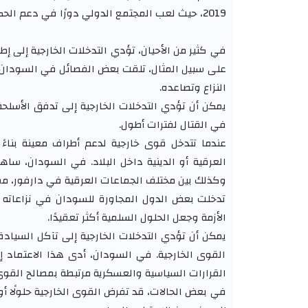
2019، حيث لعب المجتمع الدولي دورًا في دعم الحكومة الانتقالية وتوجيهها نحو الإصلاحات الديمقراطية.
في كثير من الأحيان، تؤدي التدخلات الخارجية إلى إط
على سبيل المثال، تلقت بعض الفصائل في السودان د
النزاع وتصاعده.
يمكن أن تؤدي التدخلات الخارجية إلى تدفق الأسلحة إ
في القتال لفترات أطول.
عندما تتدخل قوى خارجية لدعم أطراف معينة بناء
العرقية أو الدينية داخل البلاد. في السودان، سا
وكذلك بين مختلف الجماعات العرقية في دارفور، مما
تدخلت بعض الدول المجاورة للسودان في نزاعاته 
الأزمة وجعل الحلول السلمية أكثر تعقيدًا.
يمكن أن تؤدي التدخلات الخارجية إلى تآكل السيادة
القوى الخارجية. في السودان، أدى هذا الاعتماد 
القرارات السياسية والعسكرية مرتبطة بمصالح القوى 
في بعض الحالات، قد تفرض القوى الخارجية حلولًا أو