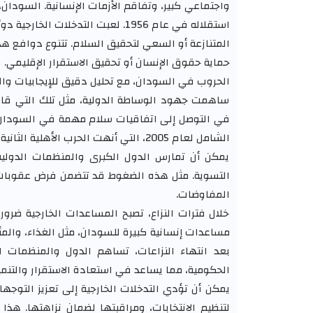
واجتماعي كبير، وتفاقم الأزمات الإنسانية. السودان،
استقلاله في عام 1956. لعبت التدخ
المتنازعة أو السعي لتحقيق السلام. تتنوع دوافع هذه
حماية حقوق الإنسان أو تحقيق الاستقرار الإقليمي.
الحروب في السودان، مع تحليل دقيق للإيجابيات وال
ساهمت جهود الوساطة الدولية، مثل تلك التي قامت ب
في التوصل إلى اتفاقيات سلام مهمة في السودان. ع
الشامل لعام 2005، التي أنهت الحرب الأهلية الثانية بين الشمال والجنوب وأسفرت عن استقلال جنوب السودان.
يمكن أن تمارس الدول الكبرى والمنظمات الدولية
التسوية. مثل هذه الضغوط قد تتضمن فرض عقوبات أو
المفاوضات.
خلال فترات النزاع، تصبح المساعدات الخارجية ضرور
مساعدات إنسانية كبيرة للسودان، مثل الغذاء، والمأو
بعد انتهاء النزاعات، تساهم الدول والمنظمات ال
الحكومية، مما يساعد في استعادة الاستقرار والتنمية
يمكن أن تؤدي التدخلات الخارجية إلى تعزيز التوجه
لتنظيم الانتخابات، ومراقبتها لضمان نزاهتها. هذ