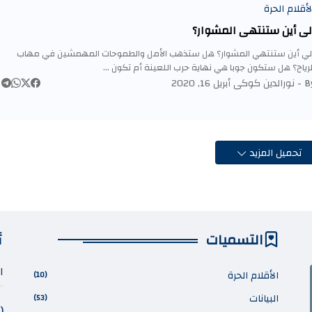
لأقلام الحرة
لي أين ستنتهي المشوار؟
لي أين ستنتهي المشوار؟ هل ستذهب الأمل والطموحات المهمشين في مهاب
لرياح؟ هل ستكون جوبا هي نهاية حرب اللعينة أم تكون …
By 
نورالدين كوكى
أبريل 16, 2020
تحميل المزيد
التسميات
أ
ا
الأقلام الحرة
(10)
البيانات
(53)
(