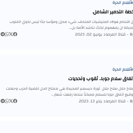
لأقلام الحرة
طة التدمير الشامل.
ن اقتحام هولاء المليشيات المتحف، شيء محزن ومؤسا جدًا ليس لذوي القلوب
لجبانة ان يفهموم لذلك نناشد الأمة بل…
By 
قناة المرصاد
يونيو 02, 2023
لأقلام الحرة
تفاق سلام جوبا.. ثقوب وتحديات
لاح جلال صلاح جلال ثورة ديسمبر المجيدة هي مفتاح الحل لقضية الحرب وجعلت
وقيع اتفاق جوبا للسلام ممكناً عندما رفعت شعار…
By 
قناة المرصاد
يناير 13, 2023