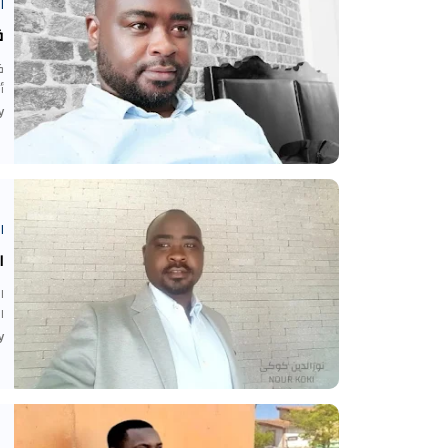
ا
ف
ف
أ
-
ا
ا
ا
ا
-