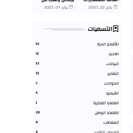
النازحين واللاجئين
قبل مليشيات
يناير 22, 2023
يناير 07, 2023
قتل النازحة/ نوال
الجنجويد بولاية
إسماعيل يعقوب
شمال دارفور
يوسف عبد الله
كبكابية.
التسميات
الأقلام الحرة
10
الاخبار
31
البيانات
53
التقارير
21
الحوارات
3
الفيديو
4
القضايا الفكرية
1
القضايا الوطن
28
المقالات
8
الميدان التغيير
9