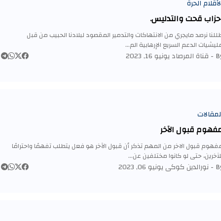
لأقلام الحرة
حزاب قحت والتدليس.
للنا نرصد مايجري من الانتهاكات والتدمير المقصود لبلادنا الحبيب من قبل
ليشيات الدعم السريع الإرهابية الم…
By 
قناة المرصاد
يونيو 16, 2023
لمقالات
فهوم قبول الآخر
فهوم قبول الاخر من المهم تذكر أن قبول الآخر هو فعل يتطلب تفهمًا واحترامًا
لآخرين، حتى لو كانوا مختلفين عن…
By 
نورالدين كوكى
يونيو 06, 2023