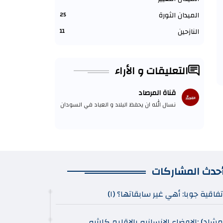
الميدان الثورة
25
النازحين
11
التعليقات و الأراء
قناة المرصاد
نسال الله ان يحفظ البلاد و العباد في السودان
حدث المشاركات
تفاقية جوبا: أهي غير سابقاتها؟ (١)
مشاد) :الاوضاع الانسانيه بالاقليم كارثيه .