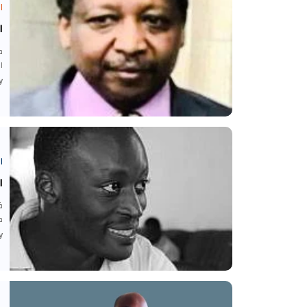
ا
ا
ا
-
ا
ا
ف
م
-