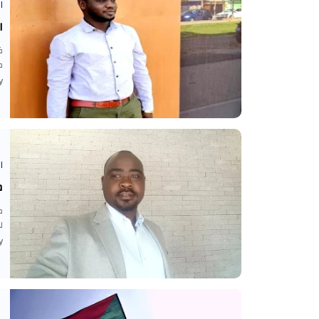
ا
ا
ظ
م
-
ا
م
م
ل
-