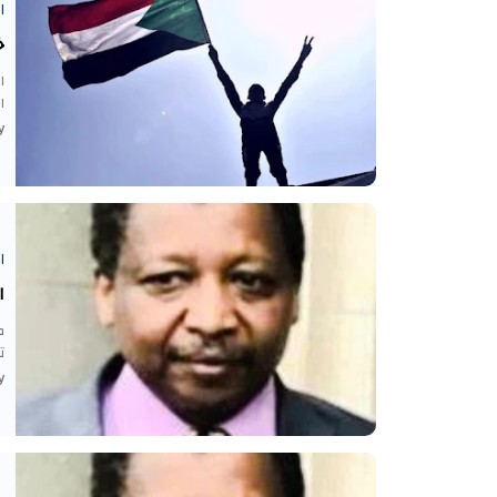
ا
خ
ا
ا
-
ا
ا
ص
ت
-