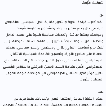
لتفكيك الأزمة.
«3»
لقد أدارت قيادة الحرية والتغيير مقاربة الحل السياسي المتفاوض
عليه في ظل وضع متغير بسرعة، ومشحون بمقاومة شرسة
وعواطف وطنية جياشة، وتحديات سياسية كبيرة على صعيد الداخل
والخارج القريب، وصلت بذكاء كبير إلى تفاهمات، تمت مرحلتها إلى
ثلاث حزم أساسية، اتفاق إطاري ودستوري وإعلان سياسي، بهدف
الحفاظ على مبادئ الثورة، وتوسيع القاعدة السياسية للانتقال
الديمقراطي، مما استدعى دخول لاعبين جدد منهم الحزب الاتحادي
الديمقراطي الأصل بقيادة السيد الحسن المرغني والمؤتمر الشعبي
لتعزيز مركز قوى الانتقال الديمقراطي في مواجهة هجمة القوى
المضادة للثورة.
«4»
هذه النقلة الهامة رافقتها فرص وتحديات، منها مزيد من
انقسام القوى المدنية في معسكر الثورة، بين من يطالبون بالحلول