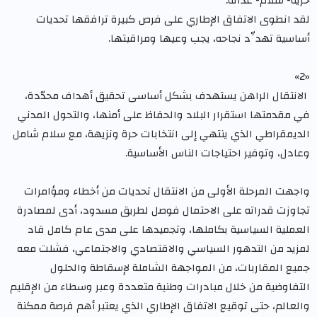
حرية- سلام- عدالة.
لقد انطوى الاتفاق الإطاري على فرص كبيرة ترافقها تحديات
أساسية تهدِّد نجاحه، يجب وعيها ومراقبتها.
«2»
الانتقال الراهن يستهدف بشكل أساسى تحقيق أهداف محدّدة،
في مقدمتها استقرار البلاد والحفاظ على أمنها، والتحول المدني
الديمقراطي الذي ينتهي إلى انتخابات حرة ونزيهة، مع سلام شامل
وعادل، وتوفير احتياجات الناس الأساسية.
واجهت المرحلة الأولى من الانتقال تحديات من أخطاء ومؤامرات
تجاوزت قدراته على الاحتمال فوصل لطريق مسدود، أدى لمصادرة
العملية السياسية بكاملها، وتجميدها على مدى عام كامل قاد
لمزيد من التدهور السياسي والاقتصادي والاجتماعي، فشلت معه
جميع المقاربات، من المواجهة الشاملة لإسقاطة والحلول
التفاوضية من خلال مبادرات وطنية متعددة وعبر وسطاء من الإقليم
والعالم، حتى توقيع الاتفاق الإطاري الذي يعتبر أهم فرصة ممكنة