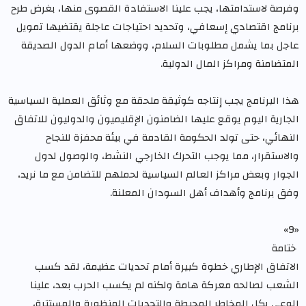
وفرصة لاستدامتها، يجب علينا الاستفادة القصوى منها، بغرض طرح
برنامج اقتصادي إسعافي، وتحديد احتياجات عاجلة يقتضيها تمويل
عاجل بما يشمل مطلوبات السلام، ووضعها أمام الدول الصديقة
المتضامنة ومراكز المال الدولية.
هذا البرنامج يجب إنتاجه كوثيقة ملحقة مع وثائق العملية السياسية
الجارية اليوم يوقع عليها الضامنون الإقليميون والدوليون للاتفاق
النهائي، حتى تولد الحكومة القادمة في بيئة محفزة للنجاح
والاستقرار، مما يوجب التحرك الخارجي النشط، والوصول لدول
الجوار وبعض مراكز العالم السياسية لحملهم للتضامن مع ما نريد،
وفق برنامج وأهداف أهل السودان المعلنة.
«9»
ختامة
الاتفاق الإطاري خطوة كبيرة أمام تحديات عظيمة، لقد كسب
الشعب لصالحه معركة هامة ولكنه لم يكسب الحرب بعد، علينا
الوعي بكل المخاطر المحيطة والتحديات المنظورة والمستترة،