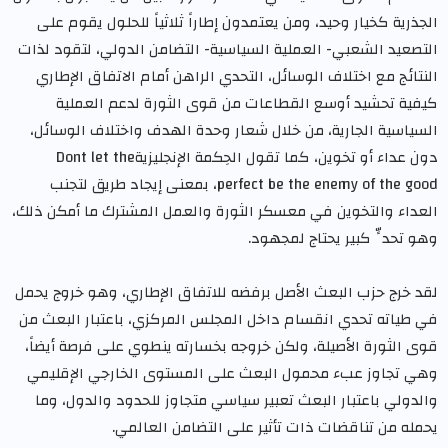
الجذرية كخيار وحيد، ومن يعتمدون إطاراً ثلاثياً للحلول يقوم على
التصعيد الشعبي- العملية السياسية- التضامن الدولي، لتقود لذات
النتائج مع اختلاف الوسائل، التحدي الراهن أمام الاتفاق الإطاري
كيفية تحشيد أوسع القطاعات من قوى الثورة لدعم العملية
السياسية الجارية، من خلال شعار وحدة الهدف واختلاف الوسائل،
دون عداء أو تخوين، كما تقول الحِكمة الإنجليزيةDont let the
perfect be the enemy of the good، بمعنى إيجاد طريق لتجنب
العداء والتخوين في معسكر الثورة والعمل المشترك ما أمكن ذلك،
وهو تحدٍّ كبير يحتاج لمجهود.
لقد خرج حزب البعث الأصل برفضه للاتفاق الإطاري، وهو خروج يحمل
في طياته تحدي انقسام داخل المجلس المركزي، باعتبار البعث من
قوى الثورة الأصيلة، ولكن خروجه بخسارته ينطوي على فرصة أيضاً،
وهي تجاوز عبء محمول البعث على المستوى الخارجي الإقليمي
والدولي باعتبار البعث تعبير سياسي متجاوز للحدود والدول، وما
يحمله من تناقضات ذات تأثير على التضامن العالمي.