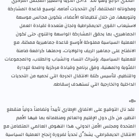
التحدي الرابع وهو تحدٍّ داخل الحرية والتغيير المجلس المركزي
ومكوناته المختلفة، أول التحديات أمامه، توسيع قاعدة المشاركة
وتنويعها، من خلال تنظيماته الأعضاء، بتكوين مجالس موسعة
لاستيعاب القوى الديمقراطية ولجان متعددة لقيادة العمل
الجماهيري، بما يحقق المشاركة الواسعة والتنوع، حتى تكون
العملية السياسية مملوكة لأوسع قاعدة جماهيرية ممكنة، مع
الانفتاح على جماهير الريف والولايات، وحملها كرافعة ضامنة
للعملية السياسية، بإشراك النساء والشباب والطلاب، والمجموعات
الفئوية والمهنية، وفق برنامج وقيادة مركزية واضحة للإدارة
والتنظيم، لتأسيس كتلة الانتقال الحرجة التي تحميه من التحديات
الداخلية والخارجية التي تستهدف إسقاطه.
«8»
لقد نال التوقيع على الاتفاق الإطاري تأييداً وتضامناً دولياً منقطع
النظير، من كل دول الإقليم والعالم ومنظماته بما فيها الأمم
المتحدة ومجلس الأمن الدولي، هذا النهوض العالمي المتضامن مع
الانتقال الديمقراطي، يشكِّل تحدياً لضرورة إنجاح العملية السياسية