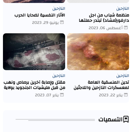
النازحين
النازحين
منظمة شباب من اجل
الآثار النفسية لضحايا الحرب
دارفور(مشاد) تبتدر حملتها
يونيو 29, 2023
الاولى لتوزع مساعدات ماديه
أغسطس 06, 2023
بمعسكر ادري- تشاد
النازحين
النازحين
تدين المنسقية العامة
مقتل وإصابة آخرين برصاص ونهب
لمعسكرات النازحين واللاجئين
من قبل مليشيات الجنجويد بولاية
قتل النازحة/ نوال إسماعيل
شمال دارفور كبكابية.
يناير 22, 2023
يناير 07, 2023
يعقوب يوسف عبد الله
التسميات