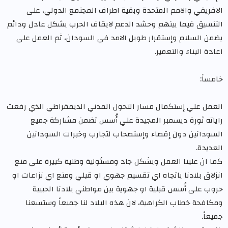
الافريقي والامم المتحدة وبقية اطراف المجتمع الدولي، على
التنسيق فيما بينهم وحشد الدعم لايقاف الحرب بشكل عادل ودائم
يضمن السلام وإستقرار طويل الامد في السودان، ثم العمل على
اعادة البناء والتعمير.
خامساً:
العمل علي إستكمال مسار التحول المدني الديمقراطي الذي رفعت
راياته ثورة ديسمبر المجيدة علي أُسس تضمن مشاركة جميع
السودانين دون إقصاء وإستصحاب لتجارب وخبرات السودانين
العديدة.
كما ان علينا العمل وبشكل جاد ومسئولية وطنية كبيرة على منع
انزلاق بلادنا باتجاه اي تقسيم جهوي او قبلي ومنع اي نزاعات او
حروب على أُسس قبلية او جهوية بين مواطني بلادنا الحبيبة
ومكافحة خطاب الكراهية، لان هذه البلاد لنا جميعاً وستسعنا
جميعاً.