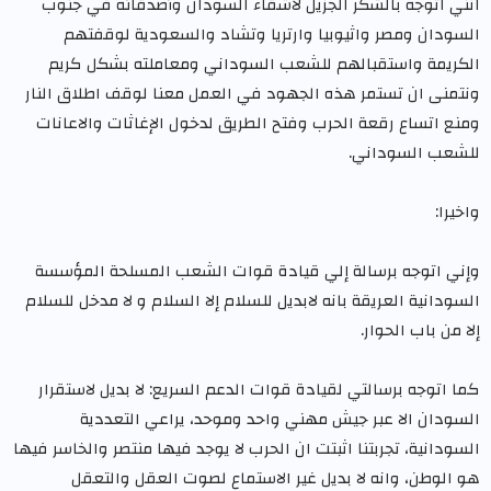
انني اتوجه بالشكر الجزيل لاشقاء السودان وأصدقائه في جنوب
السودان ومصر واثيوبيا وارتريا وتشاد والسعودية لوقفتهم
الكريمة واستقبالهم للشعب السوداني ومعاملته بشكل كريم
ونتمنى ان تستمر هذه الجهود في العمل معنا لوقف اطلاق النار
ومنع اتساع رقعة الحرب وفتح الطريق لدخول الإغاثات والاعانات
للشعب السوداني.
واخيرا:
وإني اتوجه برسالة إلي قيادة قوات الشعب المسلحة المؤسسة
السودانية العريقة بانه لابديل للسلام إلا السلام و لا مدخل للسلام
إلا من باب الحوار.
كما اتوجه برسالتي لقيادة قوات الدعم السريع: لا بديل لاستقرار
السودان الا عبر جيش مهني واحد وموحد، يراعي التعددية
السودانية، تجربتنا اثبتت ان الحرب لا يوجد فيها منتصر والخاسر فيها
هو الوطن، وانه لا بديل غير الاستماع لصوت العقل والتعقل