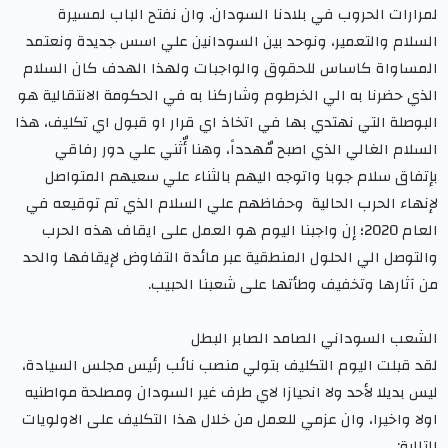
لمرارات الحروب في بلادنا السودان. وان نفتح الباب لمسيرة
السلام والتعمير، ونوحد بين السودانين علي اسس جديدة ونعتمد
المساواة كاساس للحقوق والواجبات ولهذا الهدف كان السلام
الذي حضرنا به الي الخرطوم وشاركنا به في الحكومة الانتقالية هو
البوصلة التي نهتدي بها في اتخاذ اي قرار او قبول اي تكليف، هذا
السلام الغالي الذي اصبح مٌهدداً، وهنا أٌثني علي دور رفاقي
بإتفاق سلام جوبا واتوجه اليهم بالثناء علي سعيهم المتواصل
لإنهاء الحرب الحالية وحفاظهم علي السلام الذي تم توقيعه في
العام 2020؛ إن واجبنا اليوم هو العمل على ايقاف هذه الحرب
والتوصل الي الحلول المنطقية عبر مائدة التفاوض لإيقافها والحد
من آثارها وتخفيف وطأتها على شعبنا الحبيب.
الشعب السوداني الصامد الصابر البطل
لقد قبلت اليوم التكليف بتولي منصب نائب رئيس مجلس السيادة،
ليس بديلا لأحد ولا انحيازا لاي طرف غير السودان ومصلحة مواطنيه
اولا واخيرا، وان عزمي للعمل من خلال هذا التكليف على الاولويات
التالية: