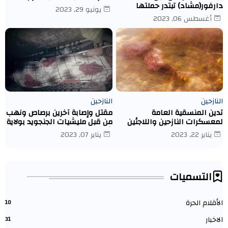
دارفور(مشاد) تبتدر حملتها
يونيو 29, 2023
الاولى لتوزع مساعدات ماديه
أغسطس 06, 2023
بمعسكر ادري- تشاد
النازحين
النازحين
تدين المنسقية العامة
مقتل وإصابة آخرين برصاص ونهب
لمعسكرات النازحين واللاجئين
من قبل مليشيات الجنجويد بولاية
قتل النازحة/ نوال إسماعيل
شمال دارفور كبكابية.
يناير 22, 2023
يناير 07, 2023
يعقوب يوسف عبد الله
التسميات
الأقلام الحرة
10
الاخبار
31