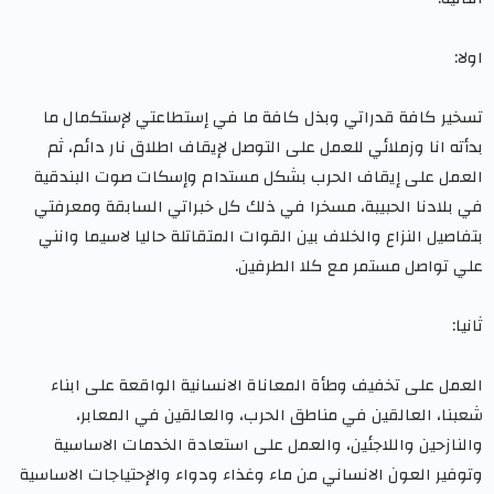
اولا:
تسخير كافة قدراتي وبذل كافة ما في إستطاعتي لإستكمال ما
بدأته انا وزملائي للعمل على التوصل لإيقاف اطلاق نار دائم، ثم
العمل على إيقاف الحرب بشكل مستدام وإسكات صوت البندقية
في بلادنا الحبيبة، مسخرا في ذلك كل خبراتي السابقة ومعرفتي
بتفاصيل النزاع والخلاف بين القوات المتقاتلة حاليا لاسيما وانني
علي تواصل مستمر مع كلا الطرفين.
ثانيا:
العمل على تخفيف وطأة المعاناة الانسانية الواقعة على ابناء
شعبنا، العالقين في مناطق الحرب، والعالقين في المعابر،
والنازحين واللاجئين، والعمل على استعادة الخدمات الاساسية
وتوفير العون الانساني من ماء وغذاء ودواء والإحتياجات الاساسية