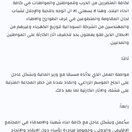
لكافة المتضررين من الحرب وللمواطنين والمواطنات في كافة
انحاء البلاد، وهنا لا يسعني الا ان اتوجه بالتحية والإجلال لشباب
لجان المقاومة والمتطوعين في غرف الطوارئ والاطباء
والمهندسين من الشركة السودانية لتوزيع الكهرباء وغيرهم من
الابطال الذين ظلو يعملون بجد لتخفيف اثار الكارثة على المواطنين
والمدنيين.
ثالثا:
مواصلة العمل الذي بدأناه مسبقا مع وزير المالية وبشكل عاجل
على انجاح الموسم الزراعي، وانقاذ بلادنا من خطر المجاعة المترتبة
على فشله، والاثار الكارثية لما بعد ذلك.
رابعاً:
سأعمل وبشكل عاجل مع كافة ابناء شعبنا والاصدقاء في المجتمع
الإقليمي والدولي، وخصوصا مبادرة رؤساء دول الايقاد والاتحاد