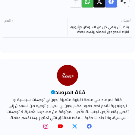
أحدث
أقدم
ينتظر أن ينهي كل من السودان وإثيوبيا،
النزاع الحدودي الممتد بينهما لعدة
سنوات، وتعود بموجبه منطقة
«الفشقة» المتنازع عليها بين البلدين،
الحضن السوداني في غضون أسبوعين.
قناة المرصاد
قناة المرصاد هي منصة اخبارية متميزة بدون اي توجهات سياسية او
أيدولوجية نقدم لكم جميع الاخبار بدون اي انحياز او توجيه من السودان إلى
أقصى بقاع الأرض، نجلب لك الأخبار الموثوقة من مصادرها الأصلية. لا توجهات
سياسية، ولا أجندات خفية – فقط الحقائق التي تحتاج إليها لفهم عالمك.