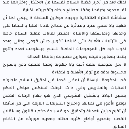
لذلك لابد من تحرير قضية السلام نفسها من الاحتكار واختزالها عند
نفر محدود يكيفها وفقا لمصالح حركته وتقديراته الذاتية
هشاشة الفترة الانتقالية ووجود مركزين للسلطة لا ينبغي لها أن
تلهينا ولا تعمي بصرنا وبصائرنا عن مصالح بلادنا العليا والحفاظ على
وحدتها وتماسكها والانتباه المتبصر لمالات عملية السلام خاصة
في الترتيبات الأمنية التي غايتها تكوين جيش قومي وطني واحد
تذوب فيه كل المجموعات الحاملة للسلاح ويستوعب تعدد وتنوع
بلادنا بمعايير دقيقه وموازين مضبوطة رمانتها العدالة
لا تخل بقومتيه بغلبة أثنيه ولا جهويه وفقا لعملية دمج وتسريح
محسوبة بدقه مع توفر الأهلية والكفاءة
قدر الحكومة الراهنة أن تمضي قدما في تحقيق السلام متجاوزه
العقبات والمتاريس وفي ذات الوقت تستكمل هياكل الحكم
بتعيين الولاة وتشكيل التشريعي الذي هو جهاز الرقابة الكفيل
بوضع الأمور في نصابها واجتراح التشريعات اللازمة التي من شأنها
أن تقيم ميزان العدالة وتحقيق دولة سيادة حكم القانون واستقلال
القضاء وتصحيح أوضاع كثيره مختله ومعيبه موروثه من النظام
السابق