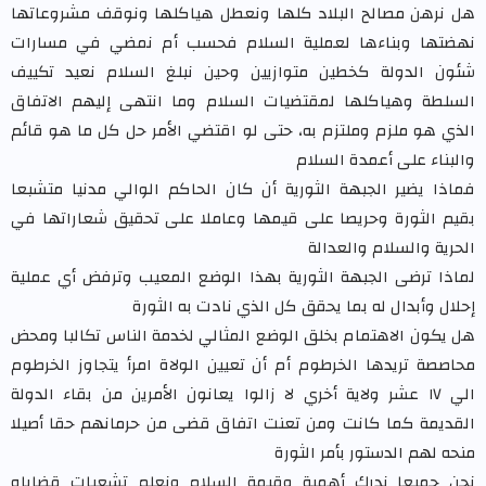
هل نرهن مصالح البلاد كلها ونعطل هياكلها ونوقف مشروعاتها
نهضتها وبناءها لعملية السلام فحسب أم نمضي في مسارات
شئون الدولة كخطين متوازيين وحين نبلغ السلام نعيد تكييف
السلطة وهياكلها لمقتضيات السلام وما انتهى إليهم الاتفاق
الذي هو ملزم وملتزم به، حتى لو اقتضي الأمر حل كل ما هو قائم
والبناء على أعمدة السلام
فماذا يضير الجبهة الثورية أن كان الحاكم الوالي مدنيا متشبعا
بقيم الثورة وحريصا على قيمها وعاملا على تحقيق شعاراتها في
الحرية والسلام والعدالة
لماذا ترضى الجبهة الثورية بهذا الوضع المعيب وترفض أي عملية
إحلال وأبدال له بما يحقق كل الذي نادت به الثورة
هل يكون الاهتمام بخلق الوضع المثالي لخدمة الناس تكالبا ومحض
محاصصة تريدها الخرطوم أم أن تعيين الولاة امرأ يتجاوز الخرطوم
الي ١٧ عشر ولاية أخري لا زالوا يعانون الأمرين من بقاء الدولة
القديمة كما كانت ومن تعنت اتفاق قضى من حرمانهم حقا أصيلا
منحه لهم الدستور بأمر الثورة
نحن جميعا ندرك أهمية وقيمة السلام ونعلم تشعبات قضاياه