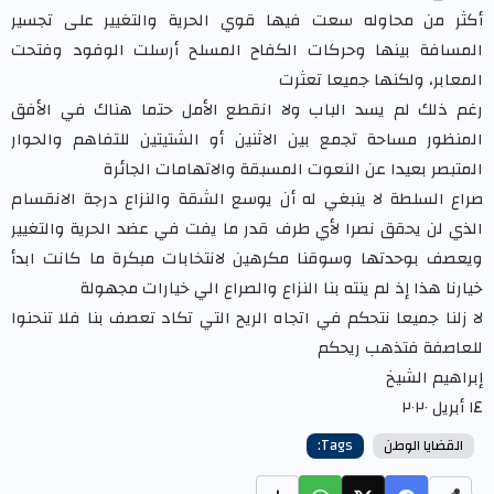
أكثر من محاوله سعت فيها قوي الحرية والتغيير على تجسير
المسافة بينها وحركات الكفاح المسلح أرسلت الوفود وفتحت
المعابر، ولكنها جميعا تعثرت
رغم ذلك لم يسد الباب ولا انقطع الأمل حتما هناك في الأفق
المنظور مساحة تجمع بين الاثنين أو الشتيتين للتفاهم والحوار
المتبصر بعيدا عن النعوت المسبقة والاتهامات الجائرة
صراع السلطة لا ينبغي له أن يوسع الشقة والنزاع درجة الانقسام
الذي لن يحقق نصرا لأي طرف قدر ما يفت في عضد الحرية والتغيير
ويعصف بوحدتها وسوقنا مكرهين لانتخابات مبكرة ما كانت ابدأ
خيارنا هذا إذ لم ينته بنا النزاع والصراع الي خيارات مجهولة
لا زلنا جميعا نتحكم في اتجاه الريح التي تكاد تعصف بنا فلا تنحنوا
للعاصفة فتذهب ريحكم
إبراهيم الشيخ
١٤ أبريل ٢٠٢٠
القضايا الوطن
Tags: