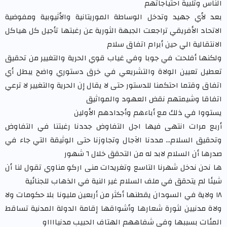
الناس وتلبية احتياجاتهم
بعد لأي جهيد وتدخل الوساطة الموريتانية والأثيوبية ومفوضية
الاتحاد الأفريقي تراجعت الجبهة الثورية عن رغبتها تأجيل كل هياكل
الانتقالية الي حين أبرام اتفاق سلام
ولكنها أفلحت في جوبا وفي غياب قوي الحرية والتغيير من تحقيق
تعطيل تعيين الولاة والتشريعي في خرق دستوري واضح يبطل أي
اتفاق وقتما احتكمنا للدستور حتى لا يقال إن الحرية والتغيير لا ترعي
اتفاقا وشيمتهم نقض العهود والمواثيق
يستووا في ذلك مع أباءهم وأجدادهم الأولين
أربع مرات انتهى فيها اجل التفاوض جددنا رغبتنا في التفاوض
وتحقيق السلام... مددنا الآجال وتجاوزنا حتى الوثيقة التي جاء في
صدرها أن السلام لابد له من التحقق خلال ٦ شهور
ها نحن ندخل شهرنا التاسع وتغريدات منى اركو مناوي تقول لنا أن
شيئا لم يتحقق في ملف السلام غير النية في الذهاب للجنائية
١٨ ولاية في السودان يقطنها أكثر من أربعين مليونا بلا حكومات ولا
ولاة مدنيين لثورة شعارها وأشواقها إقامة الدولة المدنية تساقط
المئات بسببها وفي شفاههم الهتاف الحبيب مدنيااااو