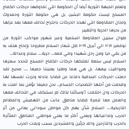
وتعلم الجبهة الثورية أيضا أن الحكومة التي تفاوضها حركات الكفاح
المسلح ليست حكومة البشير، بل هي حكومة الثورة وحمدوك
ولجان المقاومة التي تهدد الحركات باجتراح تحالف معها بعد عزلها
من بحرها الحرية والتغيير
طوال سنيين المقاومة السلمية وعبر شهور مواكب الثورة من
نوفمبر ٢٠١٨ الي أبريل ٢٠١٩ ظل شعار السلام مطروحا بإلحاح هتف به
من بقي حيا ومن رحل شهيدا وفي فمه.... حرية….. سلام وعدالة….
السلام ليس سلعة تمتلكها حركات الكفاح المسلح لتحدد سعرها
ومواقيت بيعها، بل هي هما وطنيا يعنيننا جميعا ..... صحيح لقد
حملت الحركات البندقية دفاعا عن قضايا عادله ونزرت نفسها لها
وقدمت من أجلها التضحيات الجسام… نحن جميعا نؤمن بما آمنت به
الحركات وان اختلفت َوسائلنا لذلك لم نستنكف في التحالف معها
والعمل معا لنصرة قضايا مناطق عانت من التهميش والمظالم
التاريخية….. السلام شأن يهم كل مواطن سوداني يعاني من أثر
الحرب وتداعياتها ويعني أكثر ما يعني مواطني المناطق المتأثرة
بالحرب والنازحين واللا جزئين والمشردين بسبب ويلات الحرب