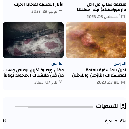
منظمة شباب من اجل
الآثار النفسية لضحايا الحرب
دارفور(مشاد) تبتدر حملتها
يونيو 29, 2023
الاولى لتوزع مساعدات ماديه
أغسطس 06, 2023
بمعسكر ادري- تشاد
النازحين
النازحين
تدين المنسقية العامة
مقتل وإصابة آخرين برصاص ونهب
لمعسكرات النازحين واللاجئين
من قبل مليشيات الجنجويد بولاية
قتل النازحة/ نوال إسماعيل
شمال دارفور كبكابية.
يناير 22, 2023
يناير 07, 2023
يعقوب يوسف عبد الله
التسميات
الأقلام الحرة
10