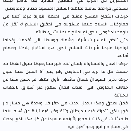
المتضررين من الحرب في المناطق المتأثرة بها فالأمر حينها
يستدعي مراجعه شامله لماهية السلام المنشود قضايا ومفاوضين
حركات الكفاح المسلح ممثلة في الجبهة الثورية طرفا أصيلا في
مفاوضات السلام عليها مسئوليه في تحقيق السلام لا تقل عن
الوفد الحكومي الذي لم يمتنع عليها بشيء طلبته
حتى تلكم المسارات شرقا وشمالا ووسطا التي أقحمت إقحاما
تواصينا عليها شراءات للسلام الذي هو استقرار بلادنا وصمام
أمانها
حركة العدل والمساواة بلسان تقد كبير مفاوضيها تقول انهها قد
حققت كل ما تريد في التفاوض ولم يتبق ألا القليل بينما تقول
حركة تحرير السودان بلسان قائدها الأول انهها لم تحقق شيئا من
جولات التفاوض التي امتدت لثمان شهور غير أشواق بالذهاب
للجنائية
فمن نصدق وهذا الجدل يحدث في جغرافيا واحدة هي مسار دار
فور الذي تتحرك فيه الحركتان وتتفاوض فيه نيابة عن أهله بينما
طرف ثالث في ذات المحور ينأ بنفسه بعيدا عن كل هذا الذي يحدث
في مسار دار فور وهو أصيل فيه