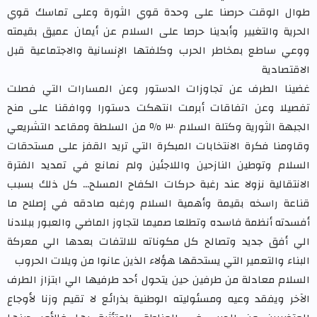
طوال الوقت حرصنا على وحدة قوي الثورة وعلى تماسك قوي
الحرية والتغيير وأبدينا حرصا على السلام عن أيمان عميق بقيمته
ووعي ساطع بمخاطر الحرب وكلفتها الإنسانية والاجتماعية قبل
الاقتصادية
غضينا الطرف عن تجاوزات الدستور وعن المسارات التي فصلت
تفصيلا وعن اتفاقات أبرمت انتهكت دستورا ووافقنا على منح
الجبهة الثورية وكتلة السلام ٣٠ ٪ من السلطة ومقاعد التشريعي
وقاومنا فكرة الانتخابات المبكرة التي تريد القفز على مستحقات
السلام وتوطين النازحين واللاجئين ولم نمانع في تمديد الفترة
الانتقالية نزولا عند رغبة حركات الكفاح المسلح... كل ذلك بسبب
قناعة راسخه بقيمة وأهمية السلام ورغبه صادقه في إصلاح ما
أفسدته أنظمة فاسده وتطلعا صميما لتجاوز الماضي والعبور ببلادنا
الي أفق جديد وتصالح كل مكوناته للالتفات بعدها الي معركة
البناء والتعمير التي يستحقها هؤلاء الذين عانوا من ويلات الحروب
السلام معادلة من طرفين حين يتحول أحد طرفيها الي ابتزاز الطرف
الآخر ويفقد وعيه ومسئوليته الوطنية بذرائع لا تقيم وزنا لأوجاع