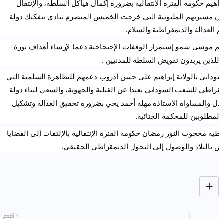
فيما دعت ممثلة لجان المقاومة بالولاية رشيدة آدم إبراهيم حكومة الفترة الإنتقالية بضرورة إكمال هياكل السلطة، والإنتقال 
السلمي لرئاسة السلطة التنفيذية للمدنيين، وأضافت أن مسيرتهم المليونية التي خرجت الخميس المنصرم تنادي بتفكيك دولة 
لعدالة والديمقراطية والسلام.
من جانبه أكد ممثل كتلة المجتمع المدني بالولاية إبراهيم موسى شمو إستمرار الوقفات الإحتجاجية دعما لإرساء أهداف ثورة 
للذين يريدون تقويض السلطة للمدنيين .
فيما اكد ممثل حركة جيش تحرير السودان التحالف السوداني بالولاية إبراهيم علي حسن أدروب دعمهم للتظاهرة السلمية التي 
تنادي بالإنتقال السلس للسلطة المدنية والتحول الديمقراطي للشعب السوداني بعيدا عن القبلية والجهوية، والسعي لبناء دولة 
المواطنة، فيما طالبت أمينة المرأة والطفل بحركة العدل والمساواة الاستاذة مهلة أحمد يحي بضرورة تحقيق العدالة وتشكيل 
لمطلوبين للمحكمة الجنائية.
إلى ذلك دعا ممثل الحركة الوطنية السودانية الديمقراطية محجوب النور رمضان حكومة الفترة الإنتقالية بالإلتفات إلى القضايا 
 بالبلاد والوصول إلى التحول الديمقراطي الحقيقي.
أقدم