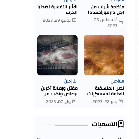
النازحين
النازحين
منظمة شباب من
الآثار النفسية لضحايا
اجل دارفور(مشاد)
الحرب
تبتدر حملتها الاولى
أغسطس 06,
يونيو 29, 2023
لتوزع مساعدات
2023
ماديه بمعسكر
ادري- تشاد
النازحين
النازحين
تدين المنسقية
مقتل وإصابة آخرين
العامة لمعسكرات
برصاص ونهب من
النازحين واللاجئين
قبل مليشيات
يناير 22, 2023
يناير 07, 2023
قتل النازحة/ نوال
الجنجويد بولاية
إسماعيل يعقوب
شمال دارفور
يوسف عبد الله
كبكابية.
التسميات