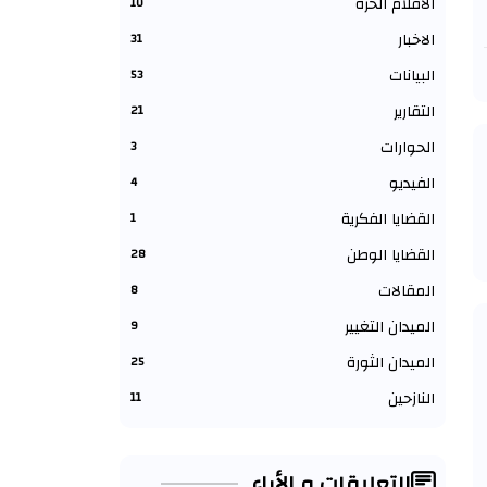
الأقلام الحرة
10
الاخبار
31
البيانات
53
التقارير
21
الحوارات
3
الفيديو
4
القضايا الفكرية
1
القضايا الوطن
28
المقالات
8
الميدان التغيير
9
الميدان الثورة
25
النازحين
11
التعليقات و الأراء