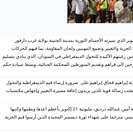
الجنينة 24-10-2021 (سونا) -أكد موكب مليونية 21 إكتوبر الذي سيرته الأجسام الثورية بمدينة الجنينة بولاية غرب دارفور 
ومحليات الولاية الأخرى تلاحم الثوار بمختلف تنسيقيات الحرية والتغيير وتجمع المهنيين ولجان المقاومة، بما فيهم الحركات 
الموقعة لإتفاق جوبا، غير الموقعة للسلام وشباب النازحين رغبتهم الأكيدة للتحول الديمقراطي في السودان، الذي ينادي بتسليم 
السلطة للمدنيين، وبناء جيش قومي موحد، وعودة النازحين إلى قراهم وتقديم المتورطين للمحكمة الجنائية، وبسط سيادة حكم 
وفي السياق أكد الناطق الرسمي للحرية والتغيير بالولاية إبراهيم فجاق إبراهيم على  ضرورة إرساء قيم الديمقراطية والتحول 
المدني للسلطة، مشيراً الى أن الجموع التي احتشدت بعثت رسالة قوية للذين يريدون إعاقة مسيرة التغيير وإجهاض مكتسبات 
من جهته وصف ممثل تجمع المهنيين السودانيين بالولاية أمين عبدالله درديق، مليونية 21 إكتوبر بأعظم اعدها ونظمها وكتبها 
الشعب السوادني، الذي ينادي بتطبيق أهداف ثورة ديسمبر، مترحما على شهداء ثورة ديسمبر المجيدة الذين أرسوا قيم الحرية 