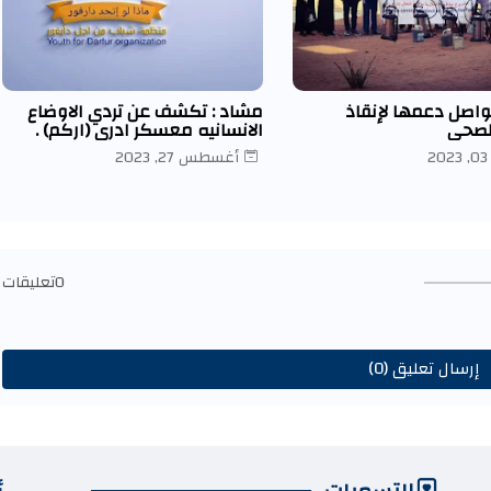
واصل دعمها لإنقاذ
مشاد : تكشف عن تردي الاوضاع
لصحي
الانسانيه معسكر ادري (اركم) .
2
أغسطس 27, 2023
0تعليقات
إرسال تعليق (0)