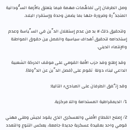
وصل الطرفان إلى تفاهُمات مهمة فيما يتعلق بالأزمة السُّودانية
المتجذِّرة وضرورة حلها بما يضمن وحدة وإستقرار البلاد.
ولتحقيق ذلك لا بد من عدم إستغلال الدِّين في السِّياسة وعدم
إستخدامه لتحقيق أهداف سياسية والفصل بين حقوق المواطنة
والإنتماء الديني.
وقد إطلع وفد حزب الأمة القومي على موقف الحركة الشعبية
الداعي لبناء دولة تقوم على (فصل الدِّين عن الدَّولة).
وقد إتَّفق الطرفان على المباديء التالية:
1/ الديمقراطية المستدامة واللا مركزية.
2/ إصلاح القطاع الأمني والعسكري الذي يقود لجيش وطني مهني
قومي واحد بعقيدة عسكرية جديدة جامعة، يعكس التنوع والتعدد