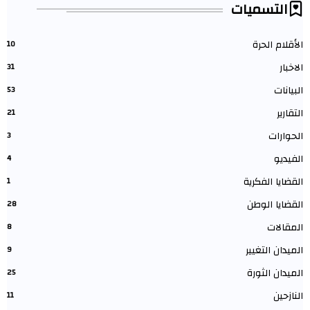
التسميات
الأقلام الحرة
10
الاخبار
31
البيانات
53
التقارير
21
الحوارات
3
الفيديو
4
القضايا الفكرية
1
القضايا الوطن
28
المقالات
8
الميدان التغيير
9
الميدان الثورة
25
النازحين
11