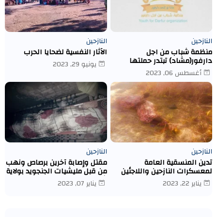
النازحين
النازحين
منظمة شباب من اجل
الآثار النفسية لضحايا الحرب
دارفور(مشاد) تبتدر حملتها
يونيو 29, 2023
الاولى لتوزع مساعدات ماديه
أغسطس 06, 2023
بمعسكر ادري- تشاد
النازحين
النازحين
تدين المنسقية العامة
مقتل وإصابة آخرين برصاص ونهب
لمعسكرات النازحين واللاجئين
من قبل مليشيات الجنجويد بولاية
قتل النازحة/ نوال إسماعيل
شمال دارفور كبكابية.
يناير 22, 2023
يناير 07, 2023
يعقوب يوسف عبد الله