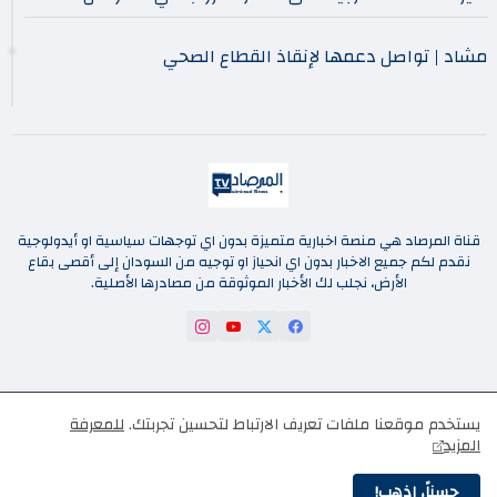
مشاد | تواصل دعمها لإنقاذ القطاع الصحي
قناة المرصاد هي منصة اخبارية متميزة بدون اي توجهات سياسية او أيدولوجية
نقدم لكم جميع الاخبار بدون اي انحياز او توجيه من السودان إلى أقصى بقاع
الأرض، نجلب لك الأخبار الموثوقة من مصادرها الأصلية.
اتصل بنا
من نحن
الصفحة غير موجودة
يستخدم موقعنا ملفات تعريف الارتباط لتحسين تجربتك.
للمعرفة
المزيد
اتفاقية الاستخدام
سياسة الخصوصية
الرئيسية
حسناً، اذهب!