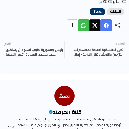
20 يناير 2023م
البيانات
Tags:
أحدث
أقدم
تدين المنسقية العامة لمعسكرات
رئيس جمهورية جنوب السودان يستقبل
النازحين واللاجئين قتل النازحة/ نوال
عضو مجلس السيادة رئيس الجبهة
إسماعيل يعقوب يوسف عبد الله
الثورية دكتور الهادي إدريس.
قناة المرصاد
قناة المرصاد هي منصة اخبارية متميزة بدون اي توجهات سياسية او
أيدولوجية نقدم لكم جميع الاخبار بدون اي انحياز او توجيه من السودان إلى