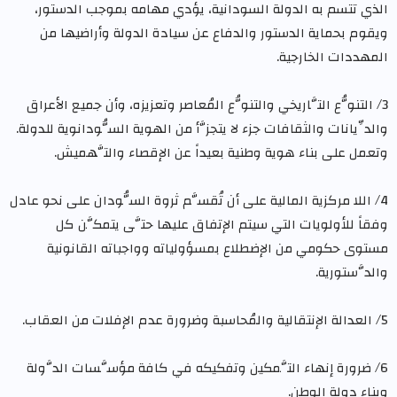
الذي تتسم به الدولة السودانية، يؤدي مهامه بموجب الدستور،
ويقوم بحماية الدستور والدفاع عن سيادة الدولة وأراضيها من
المهددات الخارجية.
3/ التنوُّع التَّاريخي والتنوُّع المُعاصر وتعزيزه، وأن جميع الأعراق
والدِّيانات والثقافات جزء لا يتجزَّأ من الهوية السُّودانوية للدولة.
وتعمل على بناء هوية وطنية بعيداً عن الإقصاء والتَّهميش.
4/ اللا مركزية المالية على أن تُقسَّم ثروة السُّودان على نحو عادل
وفقاً للأولويات التي سيتم الإتفاق عليها حتَّى يتمكَّن كل
مستوى حكومي من الإضطلاع بمسؤولياته وواجباته القانونية
والدَّستورية.
5/ العدالة الإنتقالية والمُحاسبة وضرورة عدم الإفلات من العقاب.
6/ ضرورة إنهاء التَّمكين وتفكيكه في كافة مؤسَّسات الدَّولة
وبناء دولة الوطن.